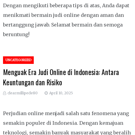
Dengan mengikuti beberapa tips di atas, Anda dapat
menikmati bermain judi online dengan aman dan
bertanggung jawab. Selamat bermain dan semoga
beruntung!
UNCATEGORIZED
Menguak Era Judi Online di Indonesia: Antara
Keuntungan dan Risiko
clearmillipede80
April 10, 2025
Perjudian online menjadi salah satu fenomena yang
semakin populer di Indonesia. Dengan kemajuan
teknologi, semakin banyak masyarakat yang beralih