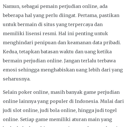
Namun, sebagai pemain perjudian online, ada
beberapa hal yang perlu diingat. Pertama, pastikan
untuk bermain di situs yang terpercaya dan
memiliki lisensi resmi. Hal ini penting untuk
menghindari penipuan dan keamanan data pribadi.
Kedua, tetapkan batasan waktu dan uang ketika
bermain perjudian online. Jangan terlalu terbawa
emosi sehingga menghabiskan uang lebih dari yang
seharusnya.
Selain poker online, masih banyak game perjudian
online lainnya yang populer di Indonesia. Mulai dari
judi slot online, judi bola online, hingga judi togel
online. Setiap game memiliki aturan main yang