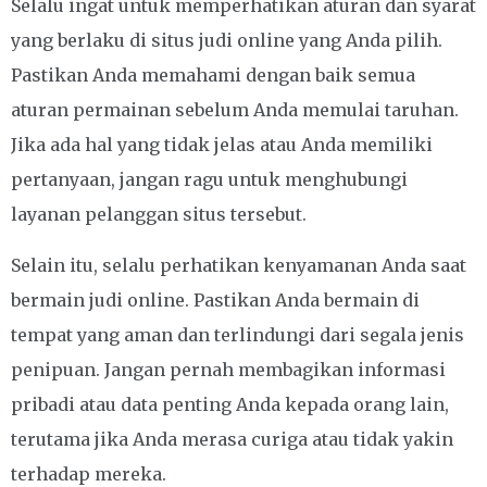
Selalu ingat untuk memperhatikan aturan dan syarat
yang berlaku di situs judi online yang Anda pilih.
Pastikan Anda memahami dengan baik semua
aturan permainan sebelum Anda memulai taruhan.
Jika ada hal yang tidak jelas atau Anda memiliki
pertanyaan, jangan ragu untuk menghubungi
layanan pelanggan situs tersebut.
Selain itu, selalu perhatikan kenyamanan Anda saat
bermain judi online. Pastikan Anda bermain di
tempat yang aman dan terlindungi dari segala jenis
penipuan. Jangan pernah membagikan informasi
pribadi atau data penting Anda kepada orang lain,
terutama jika Anda merasa curiga atau tidak yakin
terhadap mereka.