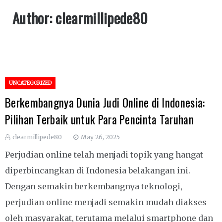
Author:
clearmillipede80
UNCATEGORIZED
Berkembangnya Dunia Judi Online di Indonesia:
Pilihan Terbaik untuk Para Pencinta Taruhan
clearmillipede80
May 26, 2025
Perjudian online telah menjadi topik yang hangat
diperbincangkan di Indonesia belakangan ini.
Dengan semakin berkembangnya teknologi,
perjudian online menjadi semakin mudah diakses
oleh masyarakat, terutama melalui smartphone dan