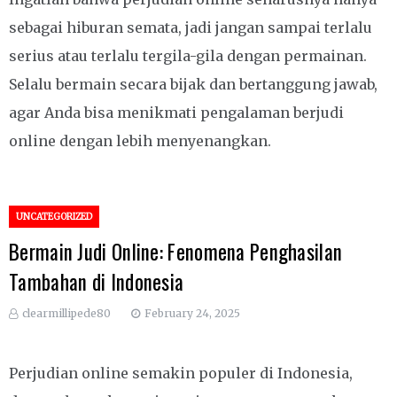
sebagai hiburan semata, jadi jangan sampai terlalu
serius atau terlalu tergila-gila dengan permainan.
Selalu bermain secara bijak dan bertanggung jawab,
agar Anda bisa menikmati pengalaman berjudi
online dengan lebih menyenangkan.
UNCATEGORIZED
Bermain Judi Online: Fenomena Penghasilan
Tambahan di Indonesia
clearmillipede80
February 24, 2025
Perjudian online semakin populer di Indonesia,