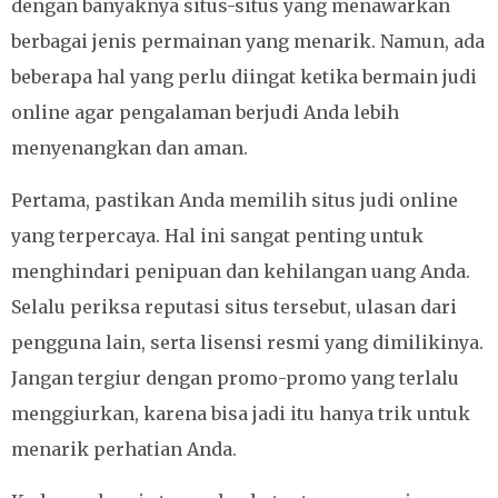
dengan banyaknya situs-situs yang menawarkan
berbagai jenis permainan yang menarik. Namun, ada
beberapa hal yang perlu diingat ketika bermain judi
online agar pengalaman berjudi Anda lebih
menyenangkan dan aman.
Pertama, pastikan Anda memilih situs judi online
yang terpercaya. Hal ini sangat penting untuk
menghindari penipuan dan kehilangan uang Anda.
Selalu periksa reputasi situs tersebut, ulasan dari
pengguna lain, serta lisensi resmi yang dimilikinya.
Jangan tergiur dengan promo-promo yang terlalu
menggiurkan, karena bisa jadi itu hanya trik untuk
menarik perhatian Anda.