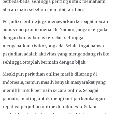
berbeda-beda, sehingga penting untuk memahami
aturan main sebelum memulai taruhan.
Perjudian online juga menawarkan berbagai macam
bonus dan promo menarik. Namun, jangan tergoda
dengan bonus-bonus tersebut sehingga
mengabaikan risiko yang ada. Selalu ingat bahwa
perjudian adalah aktivitas yang mengandung risiko,
sehingga tetaplah bermain dengan bijak.
Meskipun perjudian online masih dilarang di
Indonesia, namun masih banyak masyarakat yang
memilih untuk bermain secara online. Sebagai
pemain, penting untuk mengikuti perkembangan
regulasi perjudian online di Indonesia. Selalu