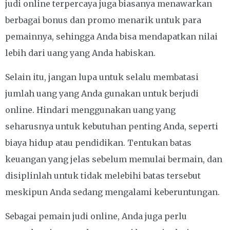
judi online terpercaya juga biasanya menawarkan
berbagai bonus dan promo menarik untuk para
pemainnya, sehingga Anda bisa mendapatkan nilai
lebih dari uang yang Anda habiskan.
Selain itu, jangan lupa untuk selalu membatasi
jumlah uang yang Anda gunakan untuk berjudi
online. Hindari menggunakan uang yang
seharusnya untuk kebutuhan penting Anda, seperti
biaya hidup atau pendidikan. Tentukan batas
keuangan yang jelas sebelum memulai bermain, dan
disiplinlah untuk tidak melebihi batas tersebut
meskipun Anda sedang mengalami keberuntungan.
Sebagai pemain judi online, Anda juga perlu