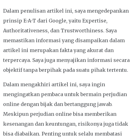
Dalam penulisan artikel ini, saya mengedepankan
prinsip E-A-T dari Google, yaitu Expertise,
Authoritativeness, dan Trustworthiness. Saya
memastikan informasi yang disampaikan dalam
artikel ini merupakan fakta yang akurat dan
terpercaya. Saya juga menyajikan informasi secara
objektif tanpa berpihak pada suatu pihak tertentu.
Dalam mengakhiri artikel ini, saya ingin
mengingatkan pembaca untuk bermain perjudian
online dengan bijak dan bertanggung jawab.
Meskipun perjudian online bisa memberikan
kesenangan dan keuntungan, risikonya juga tidak
bisa diabaikan. Penting untuk selalu membatasi