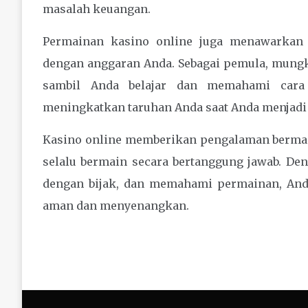
masalah keuangan.
Permainan kasino online juga menawarkan b
dengan anggaran Anda. Sebagai pemula, mungk
sambil Anda belajar dan memahami cara 
meningkatkan taruhan Anda saat Anda menjadi 
Kasino online memberikan pengalaman bermai
selalu bermain secara bertanggung jawab. De
dengan bijak, dan memahami permainan, And
aman dan menyenangkan.