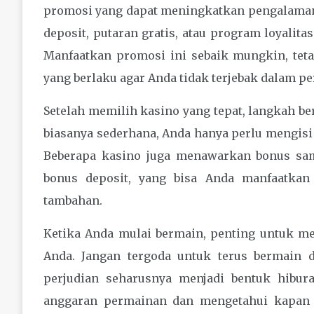
promosi yang dapat meningkatkan pengalaman 
deposit, putaran gratis, atau program loyali
Manfaatkan promosi ini sebaik mungkin, tet
yang berlaku agar Anda tidak terjebak dalam pe
Setelah memilih kasino yang tepat, langkah b
biasanya sederhana, Anda hanya perlu mengisi
Beberapa kasino juga menawarkan bonus samb
bonus deposit, yang bisa Anda manfaatka
tambahan.
Ketika Anda mulai bermain, penting untuk me
Anda. Jangan tergoda untuk terus bermain 
perjudian seharusnya menjadi bentuk hibur
anggaran permainan dan mengetahui kapan 