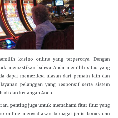
milih kasino online yang terpercaya. Dengan
untuk memastikan bahwa Anda memilih situs yang
nda dapat memeriksa ulasan dari pemain lain dan
layanan pelanggan yang responsif serta sistem
badi dan keuangan Anda.
ran, penting juga untuk memahami fitur-fitur yang
no online menyediakan berbagai jenis bonus dan