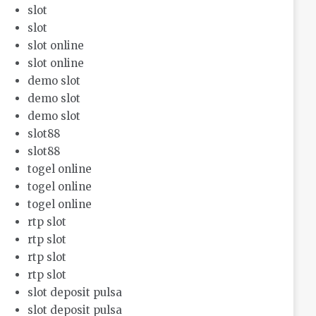
slot
slot
slot online
slot online
demo slot
demo slot
demo slot
slot88
slot88
togel online
togel online
togel online
rtp slot
rtp slot
rtp slot
rtp slot
slot deposit pulsa
slot deposit pulsa