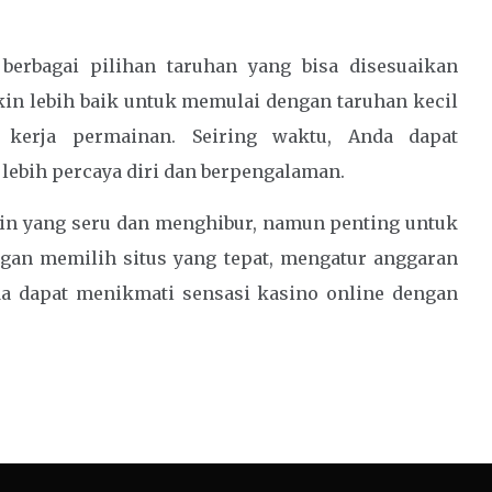
erbagai pilihan taruhan yang bisa disesuaikan
in lebih baik untuk memulai dengan taruhan kecil
kerja permainan. Seiring waktu, Anda dapat
lebih percaya diri dan berpengalaman.
n yang seru dan menghibur, namun penting untuk
ngan memilih situs yang tepat, mengatur anggaran
a dapat menikmati sensasi kasino online dengan