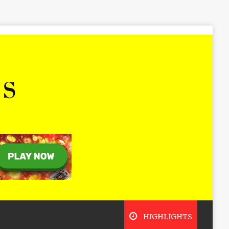
HIGHLIGHTS