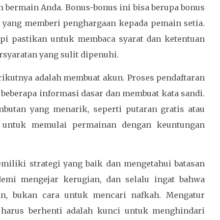
bermain Anda. Bonus-bonus ini bisa berupa bonus
tas yang memberi penghargaan kepada pemain setia.
api pastikan untuk membaca syarat dan ketentuan
rsyaratan yang sulit dipenuhi.
erikutnya adalah membuat akun. Proses pendaftaran
 beberapa informasi dasar dan membuat kata sandi.
utan yang menarik, seperti putaran gratis atau
n untuk memulai permainan dengan keuntungan
miliki strategi yang baik dan mengetahui batasan
demi mengejar kerugian, dan selalu ingat bahwa
an, bukan cara untuk mencari nafkah. Mengatur
harus berhenti adalah kunci untuk menghindari