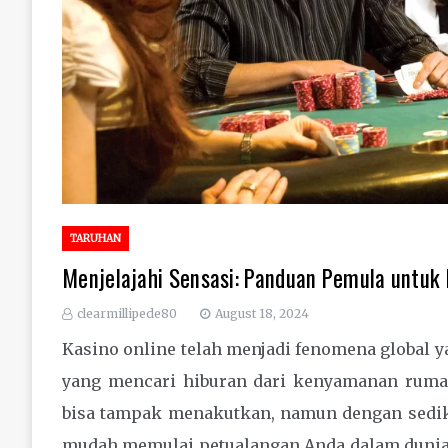
TARUHAN
Menjelajahi Sensasi: Panduan Pemula untuk 
clearmillipede80
August 18, 2024
Kasino online telah menjadi fenomena global 
yang mencari hiburan dari kenyamanan rumah
bisa tampak menakutkan, namun dengan sedik
mudah memulai petualangan Anda dalam dunia p