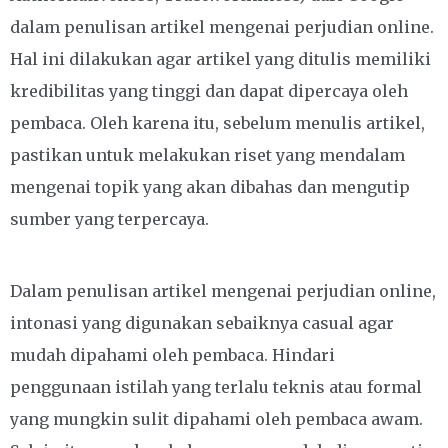
dalam penulisan artikel mengenai perjudian online.
Hal ini dilakukan agar artikel yang ditulis memiliki
kredibilitas yang tinggi dan dapat dipercaya oleh
pembaca. Oleh karena itu, sebelum menulis artikel,
pastikan untuk melakukan riset yang mendalam
mengenai topik yang akan dibahas dan mengutip
sumber yang terpercaya.
Dalam penulisan artikel mengenai perjudian online,
intonasi yang digunakan sebaiknya casual agar
mudah dipahami oleh pembaca. Hindari
penggunaan istilah yang terlalu teknis atau formal
yang mungkin sulit dipahami oleh pembaca awam.