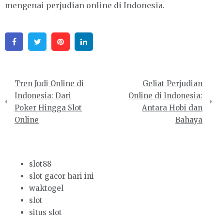
mengenai perjudian online di Indonesia.
Facebook
Twitter
Pinterest
Linkedin
Post
Tren Judi Online di
Geliat Perjudian
navigation
Indonesia: Dari
Online di Indonesia:
Poker Hingga Slot
Antara Hobi dan
Online
Bahaya
slot88
slot gacor hari ini
waktogel
slot
situs slot